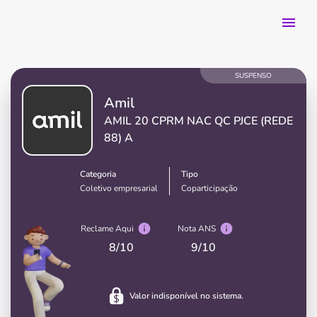
SUSPENSO
Amil
AMIL 20 CPRM NAC QC PJCE (REDE
88) A
Categoria
Tipo
Coletivo empresarial
Coparticipação
Reclame Aqui
Nota ANS
8
/10
9
/10
Valor indisponível no sistema.