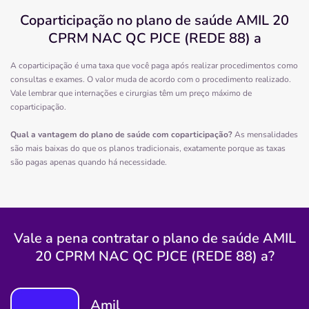
luiza
Coparticipação no plano de saúde AMIL 20
CPRM NAC QC PJCE (REDE 88) a
Quero saber mais
A coparticipação é uma taxa que você paga após realizar procedimentos como
consultas e exames. O valor muda de acordo com o procedimento realizado.
Clínica
Vale lembrar que internações e cirurgias têm um preço máximo de
Santa Casa de Misericórdia de Cachoeira
coparticipação.
CENTRO-CACHOEIRA/BA
Qual a vantagem do plano de saúde com coparticipação?
As mensalidades
praca dr aristides milton, sn, centro, cachoeira - ba,
são mais baixas do que os planos tradicionais, exatamente porque as taxas
44300-000
são pagas apenas quando há necessidade.
Pronto Atendimento
Informação indisponível
hospital
deus
sao
joao
misericordi
Vale a pena contratar o plano de saúde AMIL
20 CPRM NAC QC PJCE (REDE 88) a?
Quero saber mais
Amil
Clínica