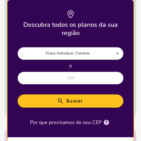
Descubra todos os planos da sua
Brasil
região
4.501
Plano Individual / Familiar
Destaques
e
227
Ver detalhes desse
Buscar
plano
Por que precisamos do seu CEP