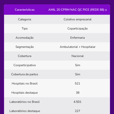
Pronto Atendimento
Características
AMIL 20 CPRM NAC QC PJCE (REDE 88) a
(75)3263-2241
Categoria
Coletivo empresarial
sagrada
familia
clinica
medica
medico
Tipo
Coparticipação
Acomodação
Enfermaria
Quero saber mais
Segmentação
Ambulatorial + Hospitalar
Clínica
Cobertura
Nacional
Vip Serviços Médicos
Cooparticipativo
Sim
CENTRO-IGUATU/CE
Cobertura de partos
Sim
Avenida Agenor Araújo, 1194, Centro, Iguatu - CE,
63500058
Hospitais no Brasil
521
Pronto Atendimento
Hospitais destaque
38
(88)3581-2849
Laboratórios no Brasil
4.501
hospital
sao
vicente
ldta
Laboratórios destaque
227