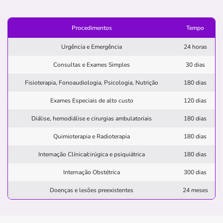
(73)98866-3703
Procedimentos
Tempo
clinica
ilheus
ortopedia
cirurgica
otorrino
Urgência e Emergência
24 horas
Consultas e Exames Simples
30 dias
Quero saber mais
Fisioterapia, Fonoaudiologia, Psicologia, Nutrição
180 dias
Clínica
Exames Especiais de alto custo
120 dias
Associação de Prot a Maternid e A Infância de
Diálise, hemodiálise e cirurgias ambulatoriais
180 dias
Pojuca
Quimioterapia e Radioterapia
180 dias
NOVA POJUCA-POJUCA/BA
Internação Clínica/cirúgica e psiquiátrica
180 dias
rua nova pojuca, 01, nova pojuca, pojuca - ba, 48120-
000
Internação Obstétrica
300 dias
Pronto Atendimento
Doenças e lesões preexistentes
24 meses
(71)3645-1165
maternidade
protecao
associacao
maria