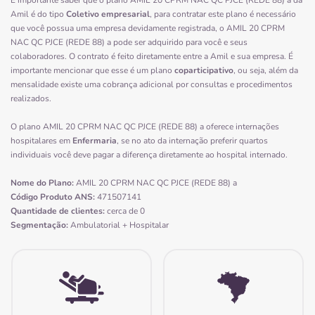
É importante saber que o plano AMIL 20 CPRM NAC QC PJCE (REDE 88) a da
Amil é do tipo
Coletivo empresarial
, para contratar este plano é necessário
que você possua uma empresa devidamente registrada, o AMIL 20 CPRM
NAC QC PJCE (REDE 88) a pode ser adquirido para você e seus
colaboradores. O contrato é feito diretamente entre a Amil e sua empresa. É
importante mencionar que esse é um plano
coparticipativo
, ou seja, além da
mensalidade existe uma cobrança adicional por consultas e procedimentos
realizados.
O plano AMIL 20 CPRM NAC QC PJCE (REDE 88) a oferece internações
hospitalares em
Enfermaria
, se no ato da internação preferir quartos
individuais você deve pagar a diferença diretamente ao hospital internado.
Nome do Plano:
AMIL 20 CPRM NAC QC PJCE (REDE 88) a
Código Produto ANS:
471507141
Quantidade de clientes:
cerca de 0
Segmentação:
Ambulatorial + Hospitalar