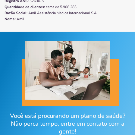
Registro ANS:
32630-5
Quantidade de clientes:
cerca de 5.908.283
Razão Social:
Amil Assistência Médica Internacional S.A.
Nome:
Amil
Você está procurando um plano de saúde?
Não perca tempo, entre em contato com a
gente!