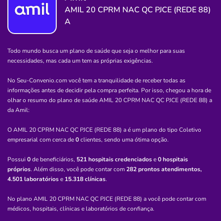
Clínica Valinhos
AMIL 20 CPRM NAC QC PJCE (REDE 88)
A
CENTRO-VALINHOS/SP
Avenida Dom Nery, 600, Centro, Valinhos - SP,
Todo mundo busca um plano de saúde que seja o melhor para suas
13271170
necessidades, mas cada um tem as próprias exigências.
Não possui pronto atendimento
No Seu-Convenio.com você tem a tranquilidade de receber todas as
(19)3829-6061
informações antes de decidir pela compra perfeita. Por isso, chegou a hora de
Informação indisponível
olhar o resumo do plano de saúde
AMIL 20 CPRM NAC QC PJCE (REDE 88) a
da
Amil
:
Necessita consultar o plano de saúde
O AMIL 20 CPRM NAC QC PJCE (REDE 88) a é um plano do tipo Coletivo
Quero saber mais
empresarial com cerca de
0
clientes, sendo uma ótima opção.
Possui
0
de beneficiários,
521 hospitais credenciados
e
0 hospitais
Clínica
próprios
. Além disso, você pode contar com
282 prontos atendimentos,
Clisf
4.501 laboratórios
e
15.318 clínicas
.
CENTRO-VALENTE/BA
No plano AMIL 20 CPRM NAC QC PJCE (REDE 88) a você pode contar com
médicos, hospitais, clínicas e laboratórios de confiança.
Praça Manoel Novais, 32, Valente - BA, 48890-000