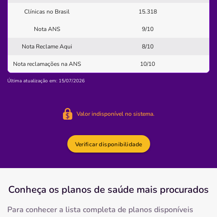
Quero saber mais
Clínicas no Brasil
15.318
Nota ANS
9/10
Clínica
Nota Reclame Aqui
8/10
Clínica Ana Catarina
Nota reclamações na ANS
10/10
CENTRO-ITABERABA/BA
Última atualização em: 15/07/2026
Avenida Brigadeiro Eduardo Gomes, 57, Centro, Itaberaba
- BA, 46880000
Pronto Atendimento
Valor indisponível no sistema.
(75)3251-1032
maternidade
Verificar disponibilidade
Quero saber mais
Conheça os planos
de saúde
mais procurados
Clínica
Ameça
Para conhecer a lista completa de planos disponíveis