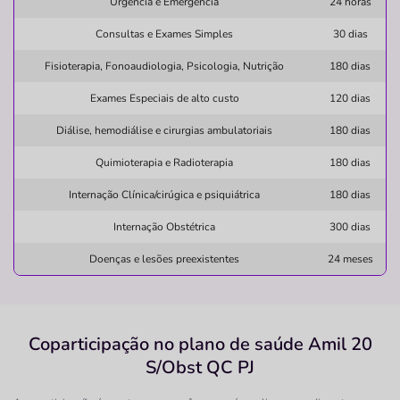
Urgência e Emergência
24 horas
medicos
hospital
dos
soss
Consultas e Exames Simples
30 dias
Quero saber mais
Fisioterapia, Fonoaudiologia, Psicologia, Nutrição
180 dias
Exames Especiais de alto custo
120 dias
Clínica
Diálise, hemodiálise e cirurgias ambulatoriais
180 dias
Clínica Valinhos
Quimioterapia e Radioterapia
180 dias
CENTRO-VALINHOS/SP
Internação Clínica/cirúgica e psiquiátrica
180 dias
Avenida Dom Nery, 600, Centro, Valinhos - SP,
13271170
Internação Obstétrica
300 dias
Não possui pronto atendimento
Doenças e lesões preexistentes
24 meses
(19)3829-6061
Informação indisponível
Necessita consultar o plano de saúde
Coparticipação no plano de saúde Amil 20
S/Obst QC PJ
Quero saber mais