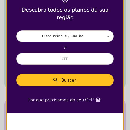
Brasil
Descubra todos os planos da sua
4.501
região
Plano Individual / Familiar
Destaques
e
227
Ver detalhes desse
plano
Buscar
Por que precisamos do seu CEP
Quantidade de Clínicas que aceitam
esse plano