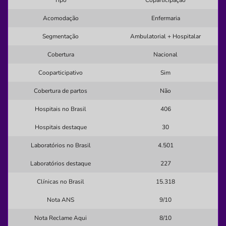
Tipo
Coparticipação
Necessita consultar o plano de saúde
Acomodação
Enfermaria
Quero saber mais
Segmentação
Ambulatorial + Hospitalar
Cobertura
Nacional
Clínica
Cooparticipativo
Sim
Pronto Socorro Cidade
Cobertura de partos
Não
SEDE-PONTA GROSSA/PR
Hospitais no Brasil
406
Rua Coronel Bittencourt, 270, Centro, Ponta Grossa - PR,
84010290
Hospitais destaque
30
Pronto Atendimento
Laboratórios no Brasil
4.501
Informação indisponível
Laboratórios destaque
227
emergencias
medicas
Clínicas no Brasil
15.318
Quero saber mais
Nota ANS
9/10
Nota Reclame Aqui
8/10
Clínica