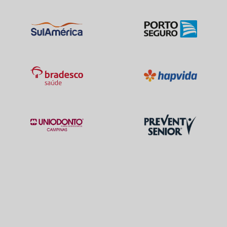
medica
consultorio
clinica
Quero saber mais
Clínica
Clínica Feminina de Parnaíba
CENTRO-PARNAIBA/PI
Igaraçu, Parnaíba - PI, 64216-825
Não possui pronto atendimento
Informação indisponível
Informação indisponível
Necessita consultar o plano de saúde
Quero saber mais
Clínica