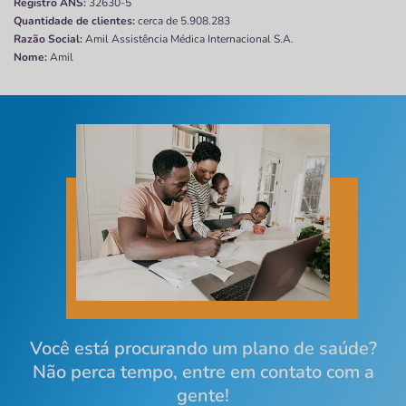
Registro ANS:
32630-5
Quantidade de clientes:
cerca de 5.908.283
Razão Social:
Amil Assistência Médica Internacional S.A.
Nome:
Amil
Você está procurando um plano de saúde?
Não perca tempo, entre em contato com a
gente!