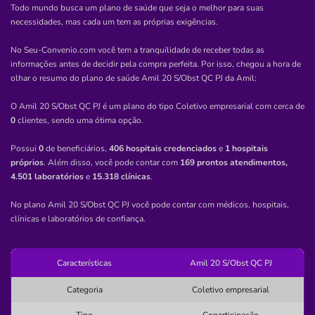
Todo mundo busca um plano de saúde que seja o melhor para suas
Não possui pronto atendimento
necessidades, mas cada um tem as próprias exigências.
Informação indisponível
No Seu-Convenio.com você tem a tranquilidade de receber todas as
informações antes de decidir pela compra perfeita. Por isso, chegou a hora de
catu
ameca
medico
medicos
olhar o resumo do plano de saúde
Amil 20 S/Obst QC PJ
da
Amil
:
atendimento
O Amil 20 S/Obst QC PJ é um plano do tipo Coletivo empresarial com cerca de
0
clientes, sendo uma ótima opção.
Quero saber mais
Possui
0
de beneficiários,
406 hospitais credenciados
e
1 hospitais
próprios
. Além disso, você pode contar com
169 prontos atendimentos,
Clínica
4.501 laboratórios
e
15.318 clínicas
.
Clínica Médica Itagua
No plano Amil 20 S/Obst QC PJ você pode contar com médicos, hospitais,
ITAGUA-UBATUBA/SP
clínicas e laboratórios de confiança.
Rua Joaquim Nabuco, 329, Itaguá, Ubatuba - SP, 11680-
000
Características
Amil 20 S/Obst QC PJ
Não possui pronto atendimento
(12)3833-4841
Categoria
Coletivo empresarial
Informação indisponível