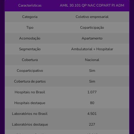
Características
AMIL 30.101 QP NAC COPART PJ ADM
Avenida Dom Nery, 600, Centro, Valinhos - SP,
13271170
Categoria
Coletivo empresarial
Não possui pronto atendimento
Tipo
Coparticipação
(19)3829-6061
Acomodação
Apartamento
Informação indisponível
Segmentação
Ambulatorial + Hospitalar
Necessita consultar o plano de saúde
Cobertura
Nacional
Quero saber mais
Cooparticipativo
Sim
Cobertura de partos
Sim
Clínica
Clisf
Hospitais no Brasil
1.077
CENTRO-VALENTE/BA
Hospitais destaque
80
Praça Manoel Novais, 32, Valente - BA, 48890-000
Laboratórios no Brasil
4.501
Pronto Atendimento
Laboratórios destaque
227
(75)3263-2241