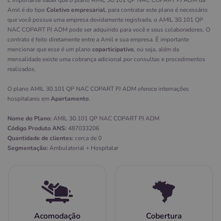
É importante saber que o plano AMIL 30.101 QP NAC COPART PJ ADM da
Amil é do tipo
Coletivo empresarial
, para contratar este plano é necessário
que você possua uma empresa devidamente registrada, o AMIL 30.101 QP
NAC COPART PJ ADM pode ser adquirido para você e seus colaboradores. O
contrato é feito diretamente entre a Amil e sua empresa. É importante
mencionar que esse é um plano
coparticipativo
, ou seja, além da
mensalidade existe uma cobrança adicional por consultas e procedimentos
realizados.
O plano AMIL 30.101 QP NAC COPART PJ ADM oferece internações
hospitalares em
Apartamento
.
Nome do Plano:
AMIL 30.101 QP NAC COPART PJ ADM
Código Produto ANS:
487033206
Quantidade de clientes:
cerca de 0
Segmentação:
Ambulatorial + Hospitalar
Acomodação
Cobertura