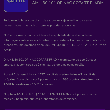
AMIL 30.101 QP NAC COPART PJ ADM
Clínica
Associação de Prot a Maternid e A Infância de
Pojuca
Todo mundo busca um plano de saúde que seja o melhor para suas
NOVA POJUCA-POJUCA/BA
necessidades, mas cada um tem as próprias exigências.
rua nova pojuca, 01, nova pojuca, pojuca - ba, 48120-
No Seu-Convenio.com você tem a tranquilidade de receber todas as
000
informações antes de decidir pela compra perfeita. Por isso, chegou a hora de
Pronto Atendimento
olhar o resumo do plano de saúde
AMIL 30.101 QP NAC COPART PJ ADM
da
Amil
:
(71)3645-1165
O AMIL 30.101 QP NAC COPART PJ ADM é um plano do tipo Coletivo
maternidade
protecao
associacao
maria
empresarial com cerca de
0
clientes, sendo uma ótima opção.
luiza
Possui
0
de beneficiários,
1077 hospitais credenciados
e
2 hospitais
Quero saber mais
próprios
. Além disso, você pode contar com
536 prontos atendimentos,
4.501 laboratórios
e
15.318 clínicas
.
No plano AMIL 30.101 QP NAC COPART PJ ADM você pode contar com
Clínica
médicos, hospitais, clínicas e laboratórios de confiança.
Clínica Valinhos
CENTRO-VALINHOS/SP