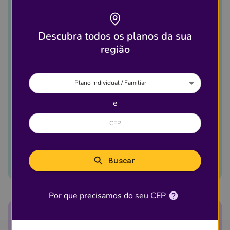
Brasil
Descubra todos os planos da sua
4.501
região
Plano Individual / Familiar
Destaques
e
227
Ver detalhes desse
plano
Buscar
Por que precisamos do seu CEP
Quantidade de Clínicas que aceitam