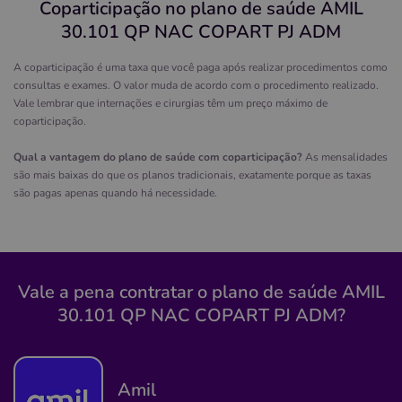
Coparticipação no plano de saúde AMIL
simpl
30.101 QP NAC COPART PJ ADM
Quero saber mais
A coparticipação é uma taxa que você paga após realizar procedimentos como
consultas e exames. O valor muda de acordo com o procedimento realizado.
Vale lembrar que internações e cirurgias têm um preço máximo de
Clínica
coparticipação.
COCI
Qual a vantagem do plano de saúde com coparticipação?
As mensalidades
MALHADO-ILHEUS/BA
são mais baixas do que os planos tradicionais, exatamente porque as taxas
são pagas apenas quando há necessidade.
R. Ipanema, 268 - Malhado, Ilhéus - BA, 45651-330
Não possui pronto atendimento
(73)98866-3703
Vale a pena contratar o plano de saúde AMIL
clinica
ilheus
ortopedia
cirurgica
30.101 QP NAC COPART PJ ADM?
otorrino
Quero saber mais
Amil