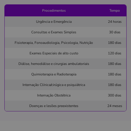
Pronto Atendimento
Procedimentos
Tempo
Informação indisponível
Urgência e Emergência
24 horas
clinica
acidentados
ortopedia
traum.
Consultas e Exames Simples
30 dias
otorrino
Fisioterapia, Fonoaudiologia, Psicologia, Nutrição
180 dias
Quero saber mais
Exames Especiais de alto custo
120 dias
Diálise, hemodiálise e cirurgias ambulatoriais
180 dias
Clínica
Clínica de Urologia Modesto Jacobino
Quimioterapia e Radioterapia
180 dias
GRACA-SALVADOR/BA
Internação Clínica/cirúgica e psiquiátrica
180 dias
Rua Barão de Loreto, 75, Graça, Salvador - BA,
Internação Obstétrica
300 dias
40150270
Doenças e lesões preexistentes
24 meses
Não possui pronto atendimento
(71)2101-3553
lithocenter
hospital
dia
sociedade