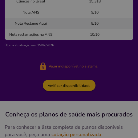
Clínicas no Brasil
15.318
sagrada
familia
clinica
medica
Nota ANS
9/10
medico
Nota Reclame Aqui
8/10
Quero saber mais
Nota reclamações na ANS
10/10
Última atualização em: 15/07/2026
Clínica
Clínica Oftalmológica Jefferson Torres
Valor indisponível no sistema.
FEDERACAO-SALVADOR/BA
Rua Agnelo Brito, 187, Federação, Salvador - BA,
40210245
Verificar disponibilidade
Não possui pronto atendimento
(71)3245-5655
Conheça os planos
de saúde
mais procurados
Informação indisponível
Quero saber mais
Para conhecer a lista completa de planos disponíveis
para você, peça uma
cotação personalizada
.