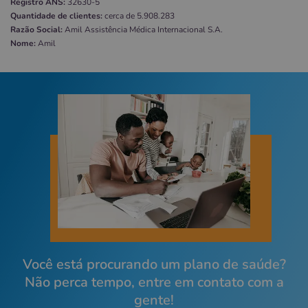
Registro ANS:
32630-5
Quantidade de clientes:
cerca de 5.908.283
Razão Social:
Amil Assistência Médica Internacional S.A.
Nome:
Amil
Você está procurando um plano de saúde?
Não perca tempo, entre em contato com a
gente!