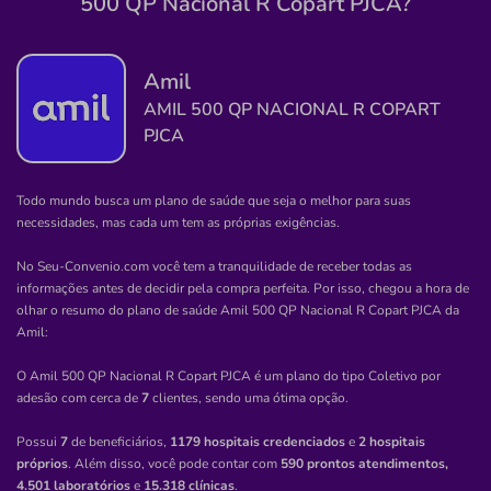
500 QP Nacional R Copart PJCA?
Quero saber mais
Amil
Clínica
Oculistas Associados de Manaus
AMIL 500 QP NACIONAL R COPART
PJCA
CENTRO-MANAUS/AM
Avenida 7 de Setembro, 1639, Centro, Manaus - AM,
69020120
Todo mundo busca um plano de saúde que seja o melhor para suas
necessidades, mas cada um tem as próprias exigências.
Não possui pronto atendimento
No Seu-Convenio.com você tem a tranquilidade de receber todas as
(92)3633-2954
informações antes de decidir pela compra perfeita. Por isso, chegou a hora de
olhar o resumo do plano de saúde
Amil 500 QP Nacional R Copart PJCA
da
instituto
oftalmologia
Amil
:
Quero saber mais
O Amil 500 QP Nacional R Copart PJCA é um plano do tipo Coletivo por
adesão com cerca de
7
clientes, sendo uma ótima opção.
Clínica
Possui
7
de beneficiários,
1179 hospitais credenciados
e
2 hospitais
Clisf
próprios
. Além disso, você pode contar com
590 prontos atendimentos,
4.501 laboratórios
e
15.318 clínicas
.