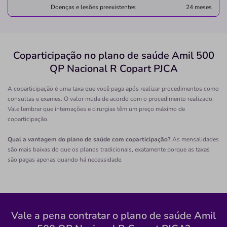
Doenças e lesões preexistentes
24 meses
Não possui pronto atendimento
(91)3729-3567
Informação indisponível
Coparticipação no plano de saúde Amil 500
Quero saber mais
QP Nacional R Copart PJCA
A coparticipação é uma taxa que você paga após realizar procedimentos como
Clínica
consultas e exames. O valor muda de acordo com o procedimento realizado.
Clínica Valinhos
Vale lembrar que internações e cirurgias têm um preço máximo de
coparticipação.
CENTRO-VALINHOS/SP
Avenida Dom Nery, 600, Centro, Valinhos - SP,
Qual a vantagem do plano de saúde com coparticipação?
As mensalidades
13271170
são mais baixas do que os planos tradicionais, exatamente porque as taxas
são pagas apenas quando há necessidade.
Não possui pronto atendimento
(19)3829-6061
Informação indisponível
Vale a pena contratar o plano de saúde Amil
Necessita consultar o plano de saúde