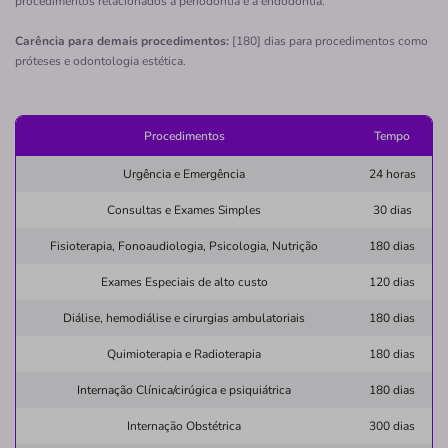
procedimentos relacionados à periodontia e à endodontia.
Clínica
Carência para demais procedimentos:
[180] dias para procedimentos como
Santa Casa de Misericórdia de Cachoeira
próteses e odontologia estética.
CENTRO-CACHOEIRA/BA
praca dr aristides milton, sn, centro, cachoeira - ba,
44300-000
Procedimentos
Tempo
Pronto Atendimento
Urgência e Emergência
24 horas
Informação indisponível
Consultas e Exames Simples
30 dias
hospital
deus
sao
joao
misericordi
Fisioterapia, Fonoaudiologia, Psicologia, Nutrição
180 dias
Quero saber mais
Exames Especiais de alto custo
120 dias
Diálise, hemodiálise e cirurgias ambulatoriais
180 dias
Clínica
Quimioterapia e Radioterapia
180 dias
CASA de Saúde de Paragominas
Internação Clínica/cirúgica e psiquiátrica
180 dias
CELIO MIRANDA - LOT. MODULO I-PARAGOMINAS/PA
Internação Obstétrica
300 dias
Rua Santa Terezinha, 304, Paragominas - PA, 68625-080