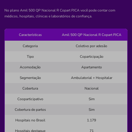
CENTRO-VALENTE/BA
Praça Manoel Novais, 32, Valente - BA, 48890-000
No plano Amil 500 QP Nacional R Copart PJCA você pode contar com
médicos, hospitais, clínicas e laboratórios de confiança.
Pronto Atendimento
(75)3263-2241
Características
Amil 500 QP Nacional R Copart PJCA
sagrada
familia
clinica
medica
Categoria
Coletivo por adesão
medico
Tipo
Coparticipação
Quero saber mais
Acomodação
Apartamento
Segmentação
Ambulatorial + Hospitalar
Clínica
Ameça
Cobertura
Nacional
SEDE-CATU/BA
Cooparticipativo
Sim
Avenida Padre Cupertino, 276, Centro, Catu - BA,
Cobertura de partos
Sim
48110000
Hospitais no Brasil
1.179
Não possui pronto atendimento
Hospitais destaque
71
Informação indisponível