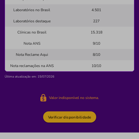
Laboratórios no Brasil
4.501
catu
ameca
medico
medicos
Laboratórios destaque
atendimento
227
Clínicas no Brasil
15.318
Quero saber mais
Nota ANS
9/10
Clínica
Nota Reclame Aqui
8/10
Clínica Médica Itagua
Nota reclamações na ANS
10/10
ITAGUA-UBATUBA/SP
Última atualização em: 15/07/2026
Rua Joaquim Nabuco, 329, Itaguá, Ubatuba - SP, 11680-
000
Valor indisponível no sistema.
Não possui pronto atendimento
(12)3833-4841
Verificar disponibilidade
Informação indisponível
Necessita consultar o plano de saúde
Quero saber mais