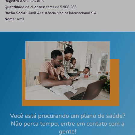
Registro ANS:
32630-5
Quantidade de clientes:
cerca de 5.908.283
Razão Social:
Amil Assistência Médica Internacional S.A.
Nome:
Amil
Você está procurando um plano de saúde?
Não perca tempo, entre em contato com a
gente!