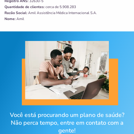
Registro ANS:
32630-5
Quantidade de clientes:
cerca de 5.908.283
Razão Social:
Amil Assistência Médica Internacional S.A.
Nome:
Amil
Você está procurando um plano de saúde?
Não perca tempo, entre em contato com a
gente!