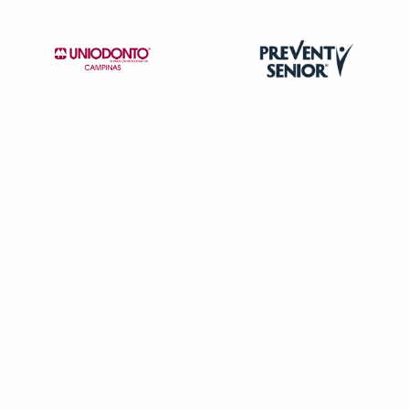
Informação indisponível
Necessita consultar o plano de saúde
Quero saber mais
Clínica
Clínica Médica Itagua
ITAGUA-UBATUBA/SP
Rua Joaquim Nabuco, 329, Itaguá, Ubatuba - SP, 11680-
000
Não possui pronto atendimento
(12)3833-4841
Informação indisponível
Necessita consultar o plano de saúde
Quero saber mais