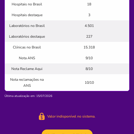
Hospitais no Brasil
18
das
doencas
figado
fundacao
Hospitais destaque
3
estudos
Laboratórios no Brasil
4.501
Quero saber mais
Laboratórios destaque
227
Clínicas no Brasil
15.318
Hospital
Santa Casa de Misericórdia de Curitiba
Nota ANS
9/10
CENTRO-CURITIBA/PR
Nota Reclame Aqui
8/10
Praça Rui Barbosa, 245, Centro, Curitiba - PR, 80010030
Nota reclamações na
10/10
ANS
Não possui pronto atendimento
Última atualização em: 15/07/2026
(41)3320-3500
hospital
irmandade
caridade
misericordia
Valor indisponível no sistema.
evangelico
Quero saber mais