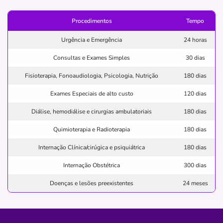
(41)3250-5511
Procedimentos
Tempo
sao
curitiba
Urgência e Emergência
24 horas
Quero saber mais
Consultas e Exames Simples
30 dias
Fisioterapia, Fonoaudiologia, Psicologia, Nutrição
180 dias
Hospital
Hospital Vita Curitiba
Exames Especiais de alto custo
120 dias
Diálise, hemodiálise e cirurgias ambulatoriais
BAIRRO ALTO-CURITIBA/PR
180 dias
BR-116, 4021 - Bairro Alto, Curitiba - PR, 82840-120
Quimioterapia e Radioterapia
180 dias
Não possui pronto atendimento
Internação Clínica/cirúgica e psiquiátrica
180 dias
(41)3315-1951
Internação Obstétrica
300 dias
sma
empreendimentos
Doenças e lesões preexistentes
24 meses
smaempreend.particip.
participacoes
par
Quero saber mais