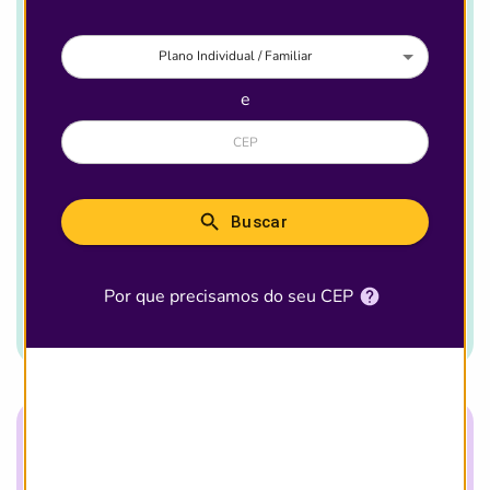
Brasil
Plano Individual / Familiar
4.501
e
Destaques
227
Buscar
Ver detalhes desse
Por que precisamos do seu CEP
plano
Quantidade de Clínicas que aceitam
esse plano