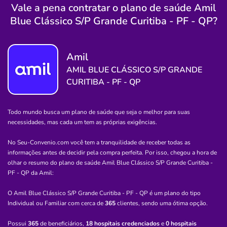
Vale a pena contratar o plano de saúde Amil
Blue Clássico S/P Grande Curitiba - PF - QP?
Hospital
Hospital de Olhos do Parana
BATEL-CURITIBA/PR
Amil
AMIL BLUE CLÁSSICO S/P GRANDE
Rua Coronel Dulcídio, 199, Batel, Curitiba - PR,
80420170
CURITIBA - PF - QP
Não possui pronto atendimento
Todo mundo busca um plano de saúde que seja o melhor para suas
(41)3222-4222
necessidades, mas cada um tem as próprias exigências.
ltdacel
dulcidio
consultorio
No Seu-Convenio.com você tem a tranquilidade de receber todas as
oftalmologico
informações antes de decidir pela compra perfeita. Por isso, chegou a hora de
olhar o resumo do plano de saúde
Amil Blue Clássico S/P Grande Curitiba -
Quero saber mais
PF - QP
da
Amil
:
O Amil Blue Clássico S/P Grande Curitiba - PF - QP é um plano do tipo
Hospital
Individual ou Familiar com cerca de
365
clientes, sendo uma ótima opção.
Hospital São José
Possui
365
de beneficiários,
18 hospitais credenciados
e
0 hospitais