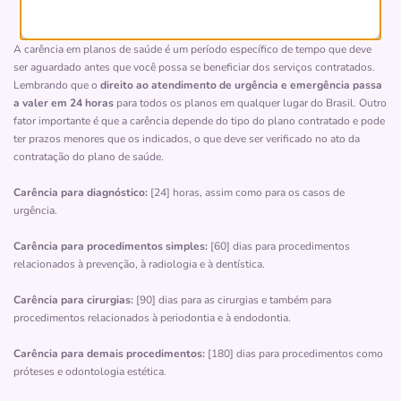
Hospital da Visão
QP?
BATEL-CURITIBA/PR
A carência em planos de saúde é um período específico de tempo que deve
Rua Bispo Dom José, 2711, Batel, Curitiba - PR,
ser aguardado antes que você possa se beneficiar dos serviços contratados.
80440080
Lembrando que o
direito ao atendimento de urgência e emergência passa
a valer em 24 horas
para todos os planos em qualquer lugar do Brasil. Outro
Não possui pronto atendimento
fator importante é que a carência depende do tipo do plano contratado e pode
(41)3016-4030
ter prazos menores que os indicados, o que deve ser verificado no ato da
contratação do plano de saúde.
oftalmoclinica
curitiba
Carência para diagnóstico:
[24] horas, assim como para os casos de
Quero saber mais
urgência.
Carência para procedimentos simples:
[60] dias para procedimentos
Hospital
relacionados à prevenção, à radiologia e à dentística.
Hospital São Lucas
Carência para cirurgias:
[90] dias para as cirurgias e também para
JUVEVE-CURITIBA/PR
procedimentos relacionados à periodontia e à endodontia.
Avenida João Gualberto, 1946, Juvevê, Curitiba - PR,
Carência para demais procedimentos:
[180] dias para procedimentos como
80030001
próteses e odontologia estética.
Não possui pronto atendimento