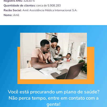
Registro ANS:
32630-5
Quantidade de clientes:
cerca de 5.908.283
Razão Social:
Amil Assistência Médica Internacional S.A.
Nome:
Amil
Você está procurando um plano de saúde?
Não perca tempo, entre em contato com a
gente!