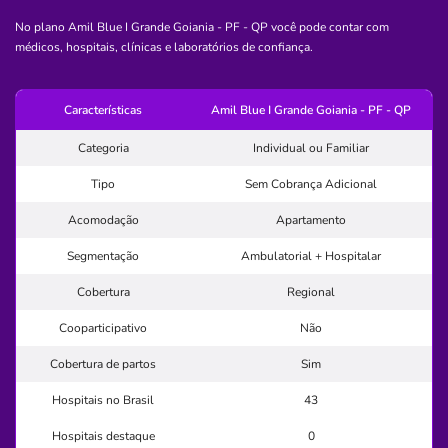
(62)3282-8000
No plano Amil Blue I Grande Goiania - PF - QP você pode contar com
clinica
médicos, hospitais, clínicas e laboratórios de confiança.
Quero saber mais
Características
Amil Blue I Grande Goiania - PF - QP
Hospital
Categoria
Individual ou Familiar
Centro Integrado de Oftalmologia San
Tipo
Sem Cobrança Adicional
Charbel
Acomodação
Apartamento
BUENO-GOIANIA/GO
Segmentação
Ambulatorial + Hospitalar
Avenida T-4, 1340, Bueno, Goiânia - GO, 74230-035
Não possui pronto atendimento
Cobertura
Regional
(62)3214-1166
Cooparticipativo
Não
oftalmologico
Cobertura de partos
Sim
Quero saber mais
Hospitais no Brasil
43
Hospitais destaque
0