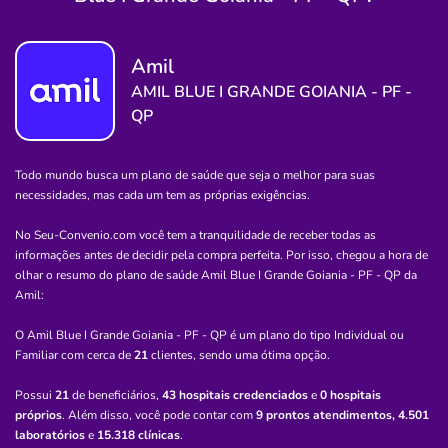
Hospital Infantil de Campinas H.I.C
SET CAMPINAS-GOIANIA/GO
Amil
Av. Pará, 400 - St. Campinas, Goiânia - GO, 74520-100
AMIL BLUE I GRANDE GOIANIA - PF -
Não possui pronto atendimento
QP
(62)3291-3366
clinica
Todo mundo busca um plano de saúde que seja o melhor para suas
necessidades, mas cada um tem as próprias exigências.
Quero saber mais
No Seu-Convenio.com você tem a tranquilidade de receber todas as
informações antes de decidir pela compra perfeita. Por isso, chegou a hora de
Hospital
olhar o resumo do plano de saúde
Amil Blue I Grande Goiania - PF - QP
da
Amil
:
Hospital Santa Monica
VILLASUL-APARECIDA DE GOIANIA/GO
O Amil Blue I Grande Goiania - PF - QP é um plano do tipo Individual ou
Familiar com cerca de
21
clientes, sendo uma ótima opção.
R. EM 1 - Recanto das Emboaras, Aparecida de Goiânia -
GO, 74910-520
Possui
21
de beneficiários,
43 hospitais credenciados
e
0 hospitais
próprios
. Além disso, você pode contar com
9 prontos atendimentos,
4.501
Não possui pronto atendimento
laboratórios
e
15.318 clínicas
.