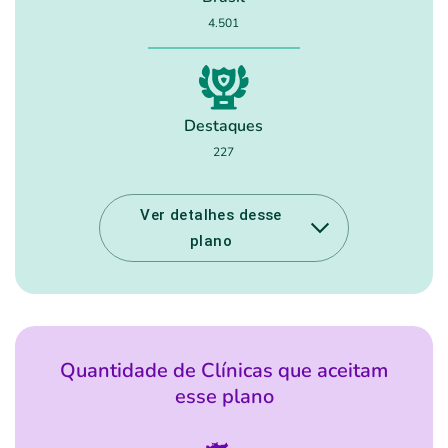
Plano Individual / Familiar
4.501
e
Destaques
227
Buscar
Ver detalhes desse
Por que precisamos do seu CEP
plano
Quantidade de Clínicas que aceitam
esse plano