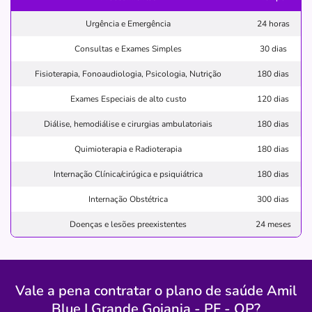
sao
goias
comego
organizacao
hospitalar
Urgência e Emergência
24 horas
Consultas e Exames Simples
30 dias
Quero saber mais
Fisioterapia, Fonoaudiologia, Psicologia, Nutrição
180 dias
Hospital
Exames Especiais de alto custo
120 dias
Hospital de Acidentados Clínica Santa Isabel
Diálise, hemodiálise e cirurgias ambulatoriais
180 dias
SET CENTRAL-GOIANIA/GO
Quimioterapia e Radioterapia
180 dias
Avenida Paranaíba, 652, Centro, Goiânia - GO, 74020010
Internação Clínica/cirúgica e psiquiátrica
180 dias
Não possui pronto atendimento
Internação Obstétrica
300 dias
(62)3225-2500
Doenças e lesões preexistentes
24 meses
Informação indisponível
Quero saber mais
Vale a pena contratar o plano de saúde Amil
Hospital
Blue I Grande Goiania - PF - QP?