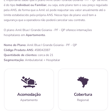
É importante saber que o plano Amil Blue I Grande Goiania - PF - QP da Amil
é do tipo
Individual ou Familiar
, ou seja, este plano tem o seu preço regulado
pela ANS, de forma que a Amil só pode reajustar seu valor anualmente até o
limite estabelecido pela própria ANS. Nesse tipo de plano você tem a
segurança que a operadora não poderá cancelar seu contrato.
O plano Amil Blue I Grande Goiania - PF - QP oferece internações
hospitalares em
Apartamento
.
Nome do Plano:
Amil Blue I Grande Goiania - PF - QP
Código Produto ANS:
458042087
Quantidade de clientes:
cerca de 21
Segmentação:
Ambulatorial + Hospitalar
Acomodação
Cobertura
Apartamento
Regional