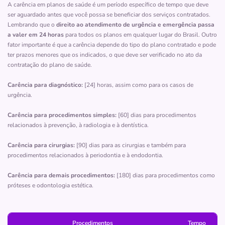
A carência em planos de saúde é um período específico de tempo que deve
SETOR SUL-GOIANIA/GO
ser aguardado antes que você possa se beneficiar dos serviços contratados.
Rua 95, 99 - St. Sul, Goiânia - GO, 74083-100
Lembrando que o
direito ao atendimento de urgência e emergência passa
a valer em 24 horas
para todos os planos em qualquer lugar do Brasil. Outro
Não possui pronto atendimento
fator importante é que a carência depende do tipo do plano contratado e pode
ter prazos menores que os indicados, o que deve ser verificado no ato da
(62)3219-9147
contratação do plano de saúde.
souza
prado
peixoto
Carência para diagnóstico:
[24] horas, assim como para os casos de
urgência.
Quero saber mais
Carência para procedimentos simples:
[60] dias para procedimentos
relacionados à prevenção, à radiologia e à dentística.
Hospital
Hospital e Maternidade São Lucas
Carência para cirurgias:
[90] dias para as cirurgias e também para
procedimentos relacionados à periodontia e à endodontia.
CENTRO-GOIANIA/GO
Rua Quatro, 1335, Centro, Goiânia - GO, 74015175
Carência para demais procedimentos:
[180] dias para procedimentos como
próteses e odontologia estética.
Não possui pronto atendimento
Informação indisponível
Procedimentos
Tempo