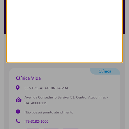
Buscar
Todos
Hospital
Clínica
Laboratório
Você está vendo um resumo da rede credenciada.
Buscar toda rede credenciada
Clínica
Clínica Vida
CENTRO-ALAGOINHAS/BA
Avenida Conselheiro Saraiva, 51, Centro, Alagoinhas -
BA, 48000119
Não possui pronto atendimento
(75)3182-1000