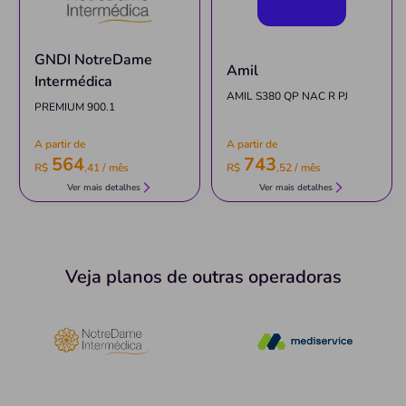
Quero saber mais
GNDI NotreDame
Amil
Clínica
Intermédica
Ortocruz
AMIL S380 QP NAC R PJ
PREMIUM 900.1
CENTRO-CRUZ DAS ALMAS/BA
A partir de
A partir de
Rua Crisogno Fernandes, 359, Parque Santa Cruz, Cruz
564
743
R$
,
41
/ mês
R$
,
52
/ mês
Das Almas - BA, 44380000
Ver mais detalhes
Ver mais detalhes
Pronto Atendimento
(75)3621-5555
Informação indisponível
Veja planos de outras operadoras
Quero saber mais
Clínica
Equilibrium Serviços Médicos
PONTO CENTRAL-FEIRA DE SANTANA/BA