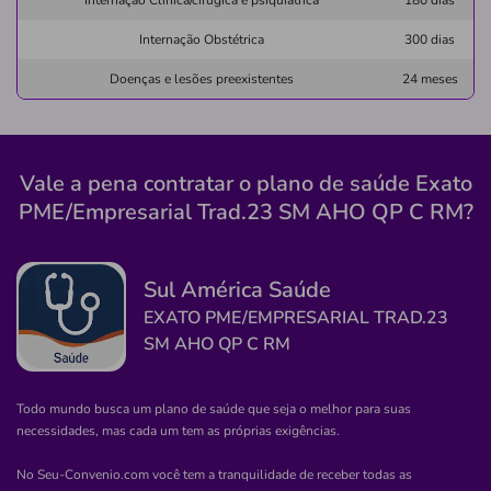
Internação Clínica/cirúgica e psiquiátrica
180 dias
SEDE-JAGUAQUARA/BA
Internação Obstétrica
300 dias
Rua Dezenove de Novembro, 7, Malvinas, Jaguaquara -
BA, 45345000
Doenças e lesões preexistentes
24 meses
Não possui pronto atendimento
Informação indisponível
Vale a pena contratar o plano de saúde Exato
egidio
beneficente
taylor
PME/Empresarial Trad.23 SM AHO QP C RM?
social.bebf.orf.taylor
associacao
Quero saber mais
Sul América Saúde
EXATO PME/EMPRESARIAL TRAD.23
Clínica
SM AHO QP C RM
Clisf
CENTRO-VALENTE/BA
Todo mundo busca um plano de saúde que seja o melhor para suas
Praça Manoel Novais, 32, Valente - BA, 48890-000
necessidades, mas cada um tem as próprias exigências.
Pronto Atendimento
No Seu-Convenio.com você tem a tranquilidade de receber todas as