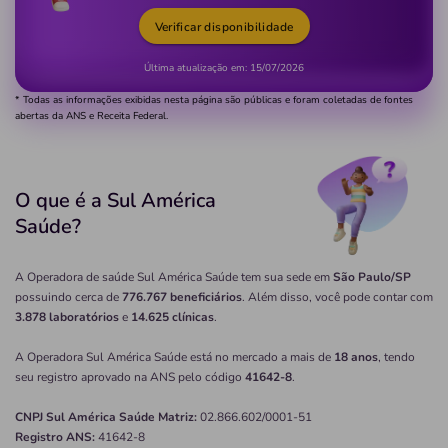
Verificar disponibilidade
Última atualização em:
15/07/2026
* Todas as informações exibidas nesta página são públicas e foram coletadas de fontes
abertas da ANS e Receita Federal.
O que é a Sul América
Saúde?
A Operadora de saúde Sul América Saúde tem sua sede em
São Paulo/SP
possuindo cerca de
776.767 beneficiários
. Além disso, você pode contar com
3.878 laboratórios
e
14.625 clínicas
.
A Operadora Sul América Saúde está no mercado a mais de
18 anos
, tendo
seu registro aprovado na ANS pelo código
41642-8
.
CNPJ
Sul América Saúde
Matriz:
02.866.602/0001-51
Registro ANS:
41642-8