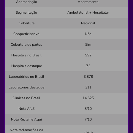
Acomodação
Apartamento
Clínica
Clínica Vale Viver
Segmentação
Ambulatorial + Hospitalar
Cobertura
BOA UNIAO (ABRANTES)-CAMACARI/BA
Nacional
Rua Dos Laços, s/n, Vila de Abrantes, Camaçari - BA,
Cooparticipativo
Não
42821810
Cobertura de partos
Sim
Não possui pronto atendimento
Hospitais no Brasil
992
(71)3623-4848
Hospitais destaque
72
ltdame
medico
Laboratórios no Brasil
3.878
Quero saber mais
Laboratórios destaque
311
Clínicas no Brasil
14.625
Clínica
Centro Médico de Ilheus
Nota ANS
8/10
CENTRO-ILHEUS/BA
Nota Reclame Aqui
7/10
Rua Santos Dumont, 18, Centro, Ilheus - BA, 45653380
Nota reclamações na