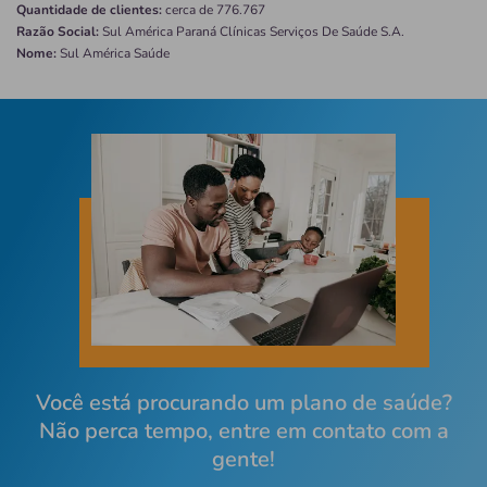
Quantidade de clientes:
cerca de 776.767
Razão Social:
Sul América Paraná Clínicas Serviços De Saúde S.A.
Nome:
Sul América Saúde
Você está procurando um plano de saúde?
Não perca tempo, entre em contato com a
gente!