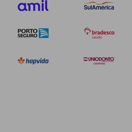
Rua Turquia, 116, Ponto Central, Feira de Santana - BA,
44075295
Pronto Atendimento
(75)3623-3577
Informação indisponível
Quero saber mais
Clínica
João Ivan Lopes Junior
CENTRO-PELOTAS/RS
Rua Almirante Barroso, 2682, Centro, Pelotas - RS,
96010280
Não possui pronto atendimento
(53)98100-8089