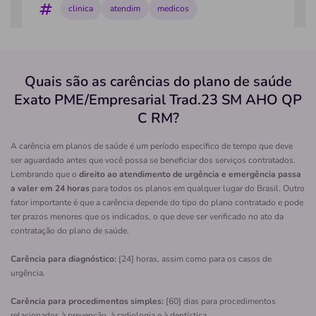
clinica
atendim
medicos
Quero saber mais
Quais são as carências do plano de saúde
Clínica
Exato PME/Empresarial Trad.23 SM AHO QP
Ápice In
C RM?
ONDINA-SALVADOR/BA
A carência em planos de saúde é um período específico de tempo que deve
Rua Macapá, 376, Ondina, Salvador - BA, 40170150
ser aguardado antes que você possa se beneficiar dos serviços contratados.
Pronto Atendimento
Lembrando que o
direito ao atendimento de urgência e emergência passa
a valer em 24 horas
para todos os planos em qualquer lugar do Brasil. Outro
(71)3028-8350
fator importante é que a carência depende do tipo do plano contratado e pode
ter prazos menores que os indicados, o que deve ser verificado no ato da
apice
psiquiatrica
assistencia
clinica
contratação do plano de saúde.
asisstencia
Carência para diagnóstico:
[24] horas, assim como para os casos de
Quero saber mais
urgência.
Carência para procedimentos simples:
[60] dias para procedimentos
Clínica
relacionados à prevenção, à radiologia e à dentística.