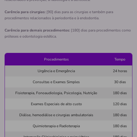
Associação de Prot a Maternid e A Infância de
Carência para cirurgias:
[90] dias para as cirurgias e também para
Pojuca
procedimentos relacionados à periodontia e à endodontia.
NOVA POJUCA-POJUCA/BA
Carência para demais procedimentos:
[180] dias para procedimentos como
rua nova pojuca, 01, nova pojuca, pojuca - ba, 48120-
próteses e odontologia estética.
000
Não possui pronto atendimento
Procedimentos
Tempo
(71)3645-1165
Urgência e Emergência
24 horas
maternidade
protecao
associacao
maria
luiza
Consultas e Exames Simples
30 dias
Fisioterapia, Fonoaudiologia, Psicologia, Nutrição
180 dias
Quero saber mais
Exames Especiais de alto custo
120 dias
Clínica
Diálise, hemodiálise e cirurgias ambulatoriais
180 dias
CASA de Saúde e Maternidade Maria José de
Quimioterapia e Radioterapia
180 dias
Souza