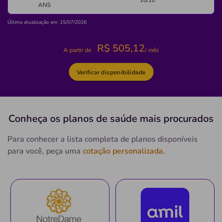
10/10
ANS
Não possui pronto atendimento
(73)2101-2800
Última atualização em: 15/07/2026
Informação indisponível
R$
505,12
A partir de
/ mês
Necessita consultar o plano de saúde
Quero saber mais
Verificar disponibilidade
Clínica
Clínica Ana Catarina
Conheça os planos
de saúde
mais procurados
CENTRO-ITABERABA/BA
Para conhecer a lista completa de planos disponíveis
Avenida Brigadeiro Eduardo Gomes, 57, Centro, Itaberaba
para você, peça uma
cotação personalizada
.
- BA, 46880000
Não possui pronto atendimento
(75)3251-1032
maternidade