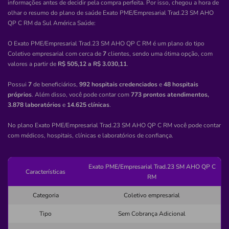
informações antes de decidir pela compra perfeita. Por isso, chegou a hora de
(75)3263-2241
olhar o resumo do plano de saúde
Exato PME/Empresarial Trad.23 SM AHO
sagrada
familia
clinica
medica
QP C RM
da
Sul América Saúde
:
medico
O Exato PME/Empresarial Trad.23 SM AHO QP C RM é um plano do tipo
Coletivo empresarial com cerca de
7
clientes, sendo uma ótima opção, com
Quero saber mais
valores a partir de
R$ 505,12 a R$ 3.030,11
.
Possui
7
de beneficiários,
992 hospitais credenciados
e
48 hospitais
Clínica
próprios
. Além disso, você pode contar com
773 prontos atendimentos,
Retina Oftalmologistas Associados
3.878 laboratórios
e
14.625 clínicas
.
PORTAO-LAURO DE FREITAS/BA
No plano Exato PME/Empresarial Trad.23 SM AHO QP C RM você pode contar
com médicos, hospitais, clínicas e laboratórios de confiança.
42700-130, Lauro de Freitas, BA
Não possui pronto atendimento
Exato PME/Empresarial Trad.23 SM AHO QP C
Características
(71)99985-7889
RM
Informação indisponível
Categoria
Coletivo empresarial
Quero saber mais
Tipo
Sem Cobrança Adicional