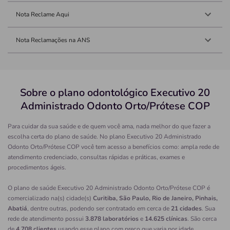
Nota Reclame Aqui
Nota Reclamações na ANS
Sobre o plano odontológico Executivo 20
Administrado Odonto Orto/Prótese COP
Para cuidar da sua saúde e de quem você ama, nada melhor do que fazer a
escolha certa do plano de saúde. No plano Executivo 20 Administrado
Odonto Orto/Prótese COP você tem acesso a benefícios como: ampla rede de
atendimento credenciado, consultas rápidas e práticas, exames e
procedimentos ágeis.
O plano de saúde Executivo 20 Administrado Odonto Orto/Prótese COP é
comercializado na(s) cidade(s)
Curitiba, São Paulo, Rio de Janeiro, Pinhais,
Abatiá
, dentre outras, podendo ser contratado em cerca de
21 cidades
. Sua
rede de atendimento possui
3.878 laboratórios
e
14.625 clínicas
. São cerca
de
4.708 clientes
usando esse plano com preço que varia por idade.