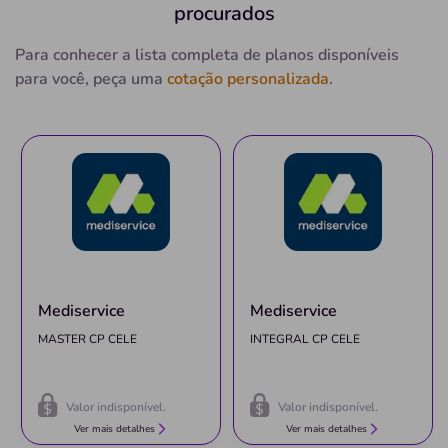
procurados
Quero saber mais
Para conhecer a lista completa de planos disponíveis
para você, peça uma
cotação personalizada
.
Clínica
A.I.P. Odontologia
SANTANA-SAO PAULO/SP
Rua Alferes Magalhães, 92, Santana, São Paulo - SP,
02034000
Não possui pronto atendimento
Informação indisponível
Informação indisponível
Mediservice
Mediservice
Necessita consultar o plano de saúde
MASTER CP CELE
INTEGRAL CP CELE
Quero saber mais
Valor indisponível.
Valor indisponível.
Ver mais detalhes
Ver mais detalhes