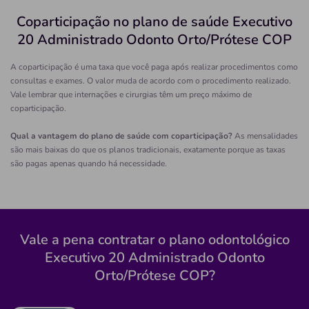
Necessita consultar o plano de saúde
Coparticipação no plano de saúde Executivo
Quero saber mais
20 Administrado Odonto Orto/Prótese COP
A coparticipação é uma taxa que você paga após realizar procedimentos como
Clínica
consultas e exames. O valor muda de acordo com o procedimento realizado.
Odontoclnica Marreiro
Vale lembrar que internações e cirurgias têm um preço máximo de
coparticipação.
BOSQUE-RIO BRANCO/AC
Rua Isaura Parente, 292, Bosque, Rio Branco - AC,
Qual a vantagem do plano de saúde com coparticipação?
As mensalidades
69900-472
são mais baixas do que os planos tradicionais, exatamente porque as taxas
são pagas apenas quando há necessidade.
Não possui pronto atendimento
(68)99226-1080
freitas
clinica
odontoclinica
maneiro
Vale a pena contratar o plano odontológico
santos
Executivo 20 Administrado Odonto
Necessita consultar o plano de saúde
Orto/Prótese COP?
Quero saber mais