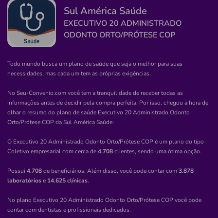
Sul América Saúde
Clínica
EXECUTIVO 20 ADMINISTRADO
Clineoffice
ODONTO ORTO/PRÓTESE COP
DOM GIOCONDO-RIO BRANCO/AC
Rua Rio de Janeiro, 287, Dom Giocondo, Rio Branco -
Todo mundo busca um plano de saúde que seja o melhor para suas
AC, 69900312
necessidades, mas cada um tem as próprias exigências.
Não possui pronto atendimento
No Seu-Convenio.com você tem a tranquilidade de receber todas as
informações antes de decidir pela compra perfeita. Por isso, chegou a hora de
(68)3026-7500
olhar o resumo do plano de saúde
Executivo 20 Administrado Odonto
Orto/Prótese COP
da
Sul América Saúde
:
goncalves
faria
comercio
servico
servicos
O Executivo 20 Administrado Odonto Orto/Prótese COP é um plano do tipo
Coletivo empresarial com cerca de
4.708
clientes, sendo uma ótima opção.
Necessita consultar o plano de saúde
Possui
4.708
de beneficiários. Além disso, você pode contar com
3.878
Quero saber mais
laboratórios
e
14.625 clínicas
.
No plano Executivo 20 Administrado Odonto Orto/Prótese COP você pode
Clínica
contar com dentistas e profissionais dedicados.