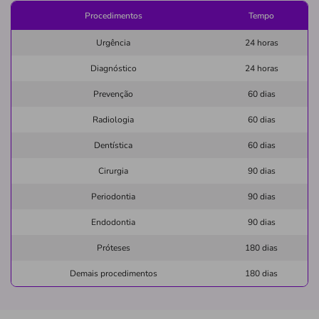
Não possui pronto atendimento
Procedimentos
Tempo
(11)3392-3277
Urgência
24 horas
Informação indisponível
Diagnóstico
24 horas
Necessita consultar o plano de saúde
Prevenção
60 dias
Quero saber mais
Radiologia
60 dias
Clínica
Dentística
60 dias
Fernando A. Barboza
Cirurgia
90 dias
NOVA ESTACAO-RIO BRANCO/AC
Periodontia
90 dias
Rua Otávio Rola, 310, Nova Estacao, Rio Branco - AC,
69918388
Endodontia
90 dias
Não possui pronto atendimento
Próteses
180 dias
(68)3301-6734
Demais procedimentos
180 dias
almeida
medico