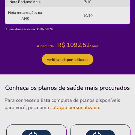
Nota Reclame Aqui
7/10
Não possui pronto atendimento
Nota reclamações na
10/10
(71)3245-5655
ANS
Informação indisponível
Última atualização em: 15/07/2026
Quero saber mais
R$
1092,52
A partir de
/ mês
Clínica
Verificar disponibilidade
Clínica Ana Catarina
CENTRO-ITABERABA/BA
Avenida Brigadeiro Eduardo Gomes, 57, Centro, Itaberaba
Conheça os planos
de saúde
mais procurados
- BA, 46880000
Para conhecer a lista completa de planos disponíveis
Não possui pronto atendimento
para você, peça uma
cotação personalizada
.
(75)3251-1032
maternidade
Quero saber mais