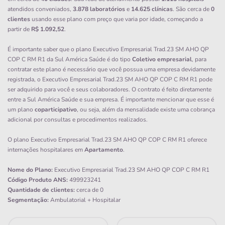
atendidos conveniados,
3.878 laboratórios
e
14.625 clínicas
. São cerca de
0
clientes
usando esse plano com preço que varia por idade, começando a
partir de
R$ 1.092,52
.
É importante saber que o plano Executivo Empresarial Trad.23 SM AHO QP
COP C RM R1 da Sul América Saúde é do tipo
Coletivo empresarial
, para
contratar este plano é necessário que você possua uma empresa devidamente
registrada, o Executivo Empresarial Trad.23 SM AHO QP COP C RM R1 pode
ser adquirido para você e seus colaboradores. O contrato é feito diretamente
entre a Sul América Saúde e sua empresa. É importante mencionar que esse é
um plano
coparticipativo
, ou seja, além da mensalidade existe uma cobrança
adicional por consultas e procedimentos realizados.
O plano Executivo Empresarial Trad.23 SM AHO QP COP C RM R1 oferece
internações hospitalares em
Apartamento
.
Nome do Plano:
Executivo Empresarial Trad.23 SM AHO QP COP C RM R1
Código Produto ANS:
499923241
Quantidade de clientes:
cerca de 0
Segmentação:
Ambulatorial + Hospitalar