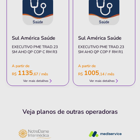
Clínica
Ortocruz
Sul América Saúde
Sul América Saúde
CENTRO-CRUZ DAS ALMAS/BA
EXECUTIVO PME TRAD.23
EXECUTIVO PME TRAD.23
Rua Crisogno Fernandes, 359, Parque Santa Cruz, Cruz
SM AHO QP COP C RM R3
SM AHO QP COP F RM R1
Das Almas - BA, 44380000
Pronto Atendimento
A partir de
A partir de
1135
1005
(75)3621-5555
R$
,
67
/ mês
R$
,
14
/ mês
Ver mais detalhes
Ver mais detalhes
Informação indisponível
Quero saber mais
Veja planos de outras operadoras
Clínica
João Ivan Lopes Junior
CENTRO-PELOTAS/RS