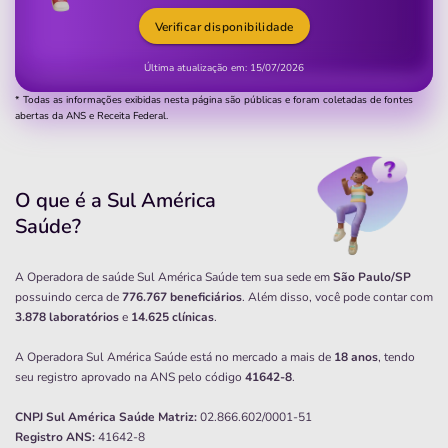
Verificar disponibilidade
Última atualização em:
15/07/2026
* Todas as informações exibidas nesta página são públicas e foram coletadas de fontes
abertas da ANS e Receita Federal.
O que é a Sul América
Saúde?
A Operadora de saúde Sul América Saúde tem sua sede em
São Paulo/SP
possuindo cerca de
776.767 beneficiários
. Além disso, você pode contar com
3.878 laboratórios
e
14.625 clínicas
.
A Operadora Sul América Saúde está no mercado a mais de
18 anos
, tendo
seu registro aprovado na ANS pelo código
41642-8
.
CNPJ
Sul América Saúde
Matriz:
02.866.602/0001-51
Registro ANS:
41642-8