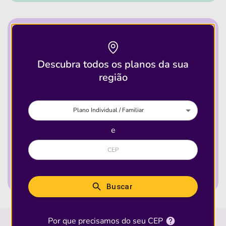
Quantidade de Clínicas que aceitam
esse plano
Descubra todos os planos da sua
região
Brasil
Plano Individual / Familiar
14.625
e
Ver detalhes desse
plano
Buscar
Por que precisamos do seu CEP