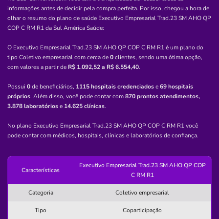
(71)99985-7889
informações antes de decidir pela compra perfeita. Por isso, chegou a hora de
olhar o resumo do plano de saúde
Executivo Empresarial Trad.23 SM AHO QP
Informação indisponível
COP C RM R1
da
Sul América Saúde
:
Quero saber mais
O Executivo Empresarial Trad.23 SM AHO QP COP C RM R1 é um plano do
tipo Coletivo empresarial com cerca de
0
clientes, sendo uma ótima opção,
com valores a partir de
R$ 1.092,52 a R$ 6.554,40
.
Clínica
Clínica Vale Viver
Possui
0
de beneficiários,
1115 hospitais credenciados
e
69 hospitais
próprios
. Além disso, você pode contar com
870 prontos atendimentos,
BOA UNIAO (ABRANTES)-CAMACARI/BA
3.878 laboratórios
e
14.625 clínicas
.
Rua Dos Laços, s/n, Vila de Abrantes, Camaçari - BA,
42821810
No plano Executivo Empresarial Trad.23 SM AHO QP COP C RM R1 você
pode contar com médicos, hospitais, clínicas e laboratórios de confiança.
Não possui pronto atendimento
(71)3623-4848
Executivo Empresarial Trad.23 SM AHO QP COP
Características
ltdame
medico
C RM R1
Categoria
Coletivo empresarial
Quero saber mais
Tipo
Coparticipação