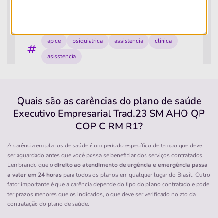
Pronto Atendimento
(71)3028-8350
apice
psiquiatrica
assistencia
clinica
asisstencia
Quero saber mais
Quais são as carências do plano de saúde
Clínica
Executivo Empresarial Trad.23 SM AHO QP
Clínica de Urologia Modesto Jacobino
COP C RM R1?
GRACA-SALVADOR/BA
A carência em planos de saúde é um período específico de tempo que deve
Rua Barão de Loreto, 75, Graça, Salvador - BA,
ser aguardado antes que você possa se beneficiar dos serviços contratados.
40150270
Lembrando que o
direito ao atendimento de urgência e emergência passa
a valer em 24 horas
para todos os planos em qualquer lugar do Brasil. Outro
Não possui pronto atendimento
fator importante é que a carência depende do tipo do plano contratado e pode
(71)2101-3553
ter prazos menores que os indicados, o que deve ser verificado no ato da
contratação do plano de saúde.
lithocenter
hospital
dia
sociedade