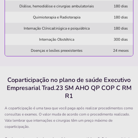
Diálise, hemodiálise e cirurgias ambulatoriais
180 dias
Clínica
Quimioterapia e Radioterapia
180 dias
CASA de Saúde e Maternidade Maria José de
Internação Clínica/cirúgica e psiquiátrica
180 dias
Souza
Internação Obstétrica
300 dias
SEDE-JAGUAQUARA/BA
Rua Dezenove de Novembro, 7, Malvinas, Jaguaquara -
Doenças e lesões preexistentes
24 meses
BA, 45345000
Não possui pronto atendimento
Informação indisponível
Coparticipação no plano de saúde Executivo
Empresarial Trad.23 SM AHO QP COP C RM
egidio
beneficente
taylor
R1
social.bebf.orf.taylor
associacao
A coparticipação é uma taxa que você paga após realizar procedimentos como
Quero saber mais
consultas e exames. O valor muda de acordo com o procedimento realizado.
Vale lembrar que internações e cirurgias têm um preço máximo de
coparticipação.
Clínica