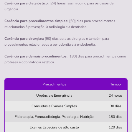
Carência para diagnóstico:
[24] horas, assim como para os casos de
simpl
urgência.
Quero saber mais
Carência para procedimentos simples:
[60] dias para procedimentos
relacionados à prevenção, à radiologia e à dentística.
Clínica
Carência para cirurgias:
[90] dias para as cirurgias e também para
Associação de Prot a Maternid e A Infância de
procedimentos relacionados à periodontia e à endodontia.
Pojuca
Carência para demais procedimentos:
[180] dias para procedimentos como
NOVA POJUCA-POJUCA/BA
próteses e odontologia estética.
rua nova pojuca, 01, nova pojuca, pojuca - ba, 48120-
000
Procedimentos
Tempo
Não possui pronto atendimento
(71)3645-1165
Urgência e Emergência
24 horas
maternidade
Consultas e Exames Simples
protecao
associacao
maria
30 dias
luiza
Fisioterapia, Fonoaudiologia, Psicologia, Nutrição
180 dias
Quero saber mais
Exames Especiais de alto custo
120 dias