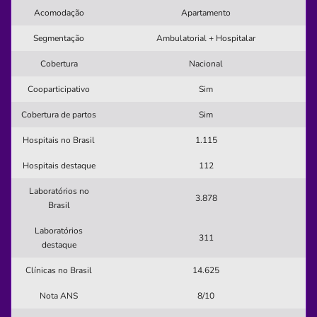
Clínica
Acomodação
Apartamento
Centro Médico de Ilheus
Segmentação
Ambulatorial + Hospitalar
CENTRO-ILHEUS/BA
Cobertura
Nacional
Rua Santos Dumont, 18, Centro, Ilheus - BA, 45653380
Cooparticipativo
Sim
Não possui pronto atendimento
Cobertura de partos
Sim
(73)2101-2800
Hospitais no Brasil
1.115
Informação indisponível
Hospitais destaque
112
Necessita consultar o plano de saúde
Quero saber mais
Laboratórios no
3.878
Brasil
Laboratórios
Clínica
311
destaque
Clínica Oftalmológica Jefferson Torres
Clínicas no Brasil
14.625
FEDERACAO-SALVADOR/BA
Nota ANS
8/10
Rua Agnelo Brito, 187, Federação, Salvador - BA,
40210245