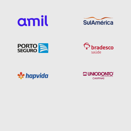
Rua Almirante Barroso, 2682, Centro, Pelotas - RS,
96010280
Não possui pronto atendimento
(53)98100-8089
Informação indisponível
Necessita consultar o plano de saúde
Quero saber mais
Clínica
Vip Clínica Médica
CENTRO-JOINVILLE/SC
Rua Abdon Batista, 121, Centro, Joinville - SC, 89201010
Não possui pronto atendimento
Informação indisponível
Informação indisponível