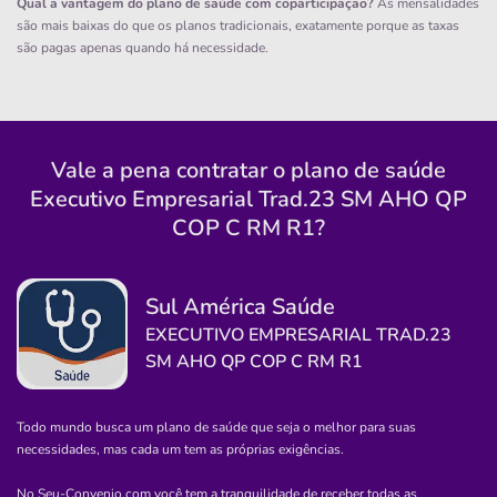
Clisf
Qual a vantagem do plano de saúde com coparticipação?
As mensalidades
são mais baixas do que os planos tradicionais, exatamente porque as taxas
CENTRO-VALENTE/BA
são pagas apenas quando há necessidade.
Praça Manoel Novais, 32, Valente - BA, 48890-000
Pronto Atendimento
(75)3263-2241
Vale a pena contratar o plano de saúde
sagrada
familia
clinica
medica
Executivo Empresarial Trad.23 SM AHO QP
medico
COP C RM R1?
Quero saber mais
Sul América Saúde
EXECUTIVO EMPRESARIAL TRAD.23
Clínica
SM AHO QP COP C RM R1
Retina Oftalmologistas Associados
PORTAO-LAURO DE FREITAS/BA
Todo mundo busca um plano de saúde que seja o melhor para suas
42700-130, Lauro de Freitas, BA
necessidades, mas cada um tem as próprias exigências.
Não possui pronto atendimento
No Seu-Convenio.com você tem a tranquilidade de receber todas as