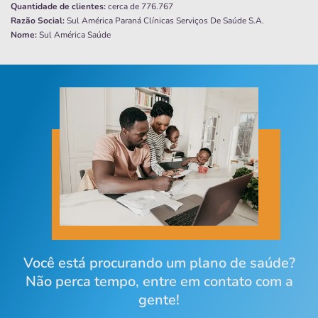
Quantidade de clientes:
cerca de 776.767
Razão Social:
Sul América Paraná Clínicas Serviços De Saúde S.A.
Nome:
Sul América Saúde
Você está procurando um plano de saúde?
Não perca tempo, entre em contato com a
gente!