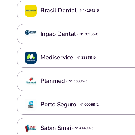
Brasil Dental
- Nº
41941-9
Inpao Dental
- Nº
38935-8
Mediservice
- Nº
33368-9
Planmed
- Nº
35805-3
Porto Seguro
- Nº
00058-2
Sabin Sinai
- Nº
41490-5