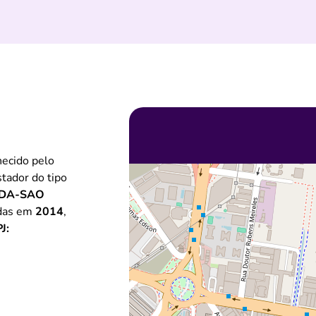
ecido pelo
stador do tipo
NDA-SAO
adas em
2014
,
J: