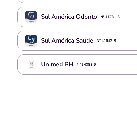
Sul América Odonto
- Nº
41781-5
Sul América Saúde
- Nº
41642-8
Unimed BH
- Nº
34388-9