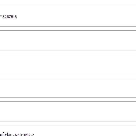
Nº
32675-5
aúde
- Nº
31052-2