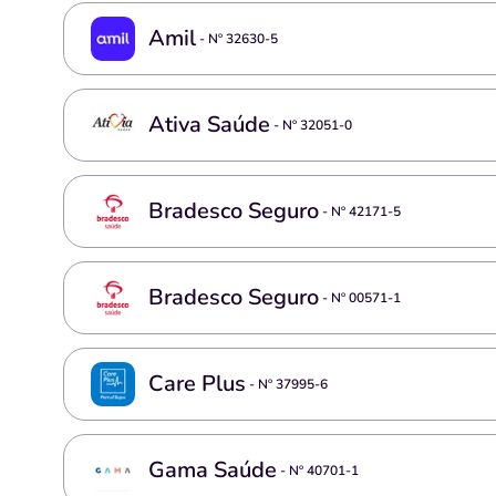
Amil
- Nº
32630-5
Ativa Saúde
- Nº
32051-0
Bradesco Seguro
- Nº
42171-5
Bradesco Seguro
- Nº
00571-1
Care Plus
- Nº
37995-6
Gama Saúde
- Nº
40701-1