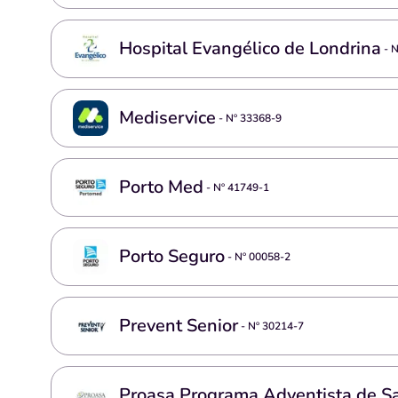
Hospital Evangélico de Londrina
- 
Mediservice
- Nº
33368-9
Porto Med
- Nº
41749-1
Porto Seguro
- Nº
00058-2
Prevent Senior
- Nº
30214-7
Proasa Programa Adventista de S