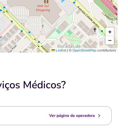
+
−
Leaflet
|
©
OpenStreetMap
contributors
viços Médicos?
Ver página da operadora