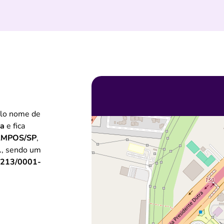
elo nome de
ca
e fica
AMPOS/SP
,
1
, sendo um
.213/0001-