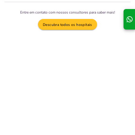
Entre em contato com nossos consultores para saber mais!
Descubra todos os hospitais
Planos São Domingos Saúde
Plano Individual e
Plano Empresarial
Plano Coletivo por
Familiar
Adesão
Planos Médicos
A
São Domingos Saúde
possui
5 planos coletivos
, em várias regiões
diferentes, compare e confira as melhores opções. Clique nos planos que