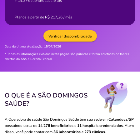
+ 14.276 clientes satisfeitos
Planos a partir de
R$
217,26
/ mês
Verificar disponibilidade
Data da ultima atualização:
15/07/2026
* Todas as informações exibidas nesta página são públicas e foram coletadas de fontes
abertas da ANS e Receita Federal.
O QUE É A SÃO DOMINGOS
SAÚDE?
A Operadora de saúde São Domingos Saúde tem sua sede em
Catanduva/SP
possuindo cerca de
14.276 beneficiários
e
11 hospitais credenciados
. Além
disso, você pode contar com
36 laboratórios
e
273 clínicas
.