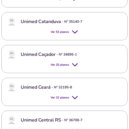
Unimed Catanduva
- Nº
35140-7
Ver
53
planos
Unimed Caçador
- Nº
34695-1
Ver
20
planos
Unimed Ceará
- Nº
32195-8
Ver
32
planos
Unimed Central RS
- Nº
36708-7