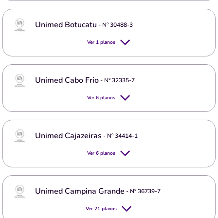
Unimed Botucatu
- Nº
30488-3
Ver
1
planos
Unimed Cabo Frio
- Nº
32335-7
Ver
6
planos
Unimed Cajazeiras
- Nº
34414-1
Ver
6
planos
Unimed Campina Grande
- Nº
36739-7
Ver
21
planos