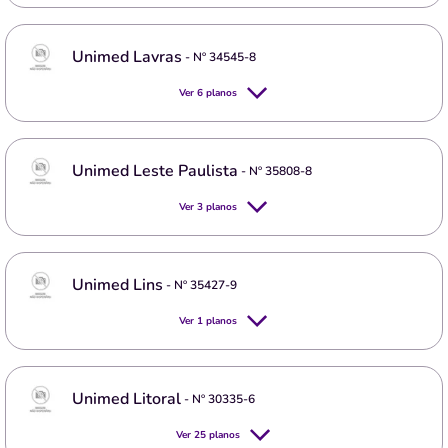
Unimed Lavras
- Nº
34545-8
Ver
6
planos
Unimed Leste Paulista
- Nº
35808-8
Ver
3
planos
Unimed Lins
- Nº
35427-9
Ver
1
planos
Unimed Litoral
- Nº
30335-6
Ver
25
planos