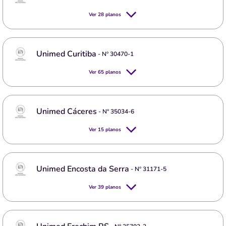
Ver
28
planos
Unimed Curitiba
- Nº
30470-1
Ver
65
planos
Unimed Cáceres
- Nº
35034-6
Ver
15
planos
Unimed Encosta da Serra
- Nº
31171-5
Ver
39
planos