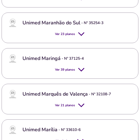
Unimed Maranhão do Sul
- Nº
35254-3
Ver
23
planos
Unimed Maringá
- Nº
37125-4
Ver
39
planos
Unimed Marquês de Valença
- Nº
32108-7
Ver
21
planos
Unimed Marília
- Nº
33610-6