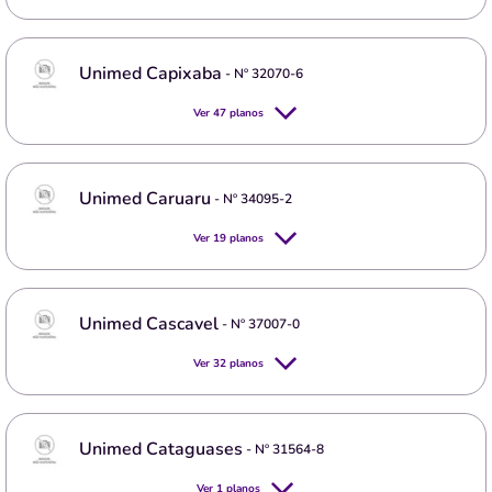
Unimed Capixaba
- Nº
32070-6
Ver
47
planos
Unimed Caruaru
- Nº
34095-2
Ver
19
planos
Unimed Cascavel
- Nº
37007-0
Ver
32
planos
Unimed Cataguases
- Nº
31564-8
Ver
1
planos