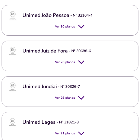
Unimed João Pessoa
- Nº
32104-4
Ver
30
planos
Unimed Juiz de Fora
- Nº
30688-6
Ver
26
planos
Unimed Jundiai
- Nº
30326-7
Ver
26
planos
Unimed Lages
- Nº
31821-3
Ver
21
planos