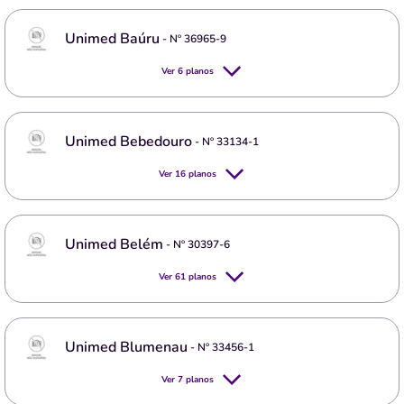
Unimed Baúru
- Nº
36965-9
Ver
6
planos
Unimed Bebedouro
- Nº
33134-1
Ver
16
planos
Unimed Belém
- Nº
30397-6
Ver
61
planos
Unimed Blumenau
- Nº
33456-1
Ver
7
planos