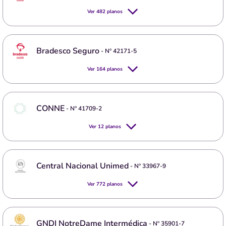
Ver
482
planos
Bradesco Seguro
- Nº
42171-5
Ver
164
planos
CONNE
- Nº
41709-2
Ver
12
planos
Central Nacional Unimed
- Nº
33967-9
Ver
772
planos
GNDI NotreDame Intermédica
- Nº
35901-7