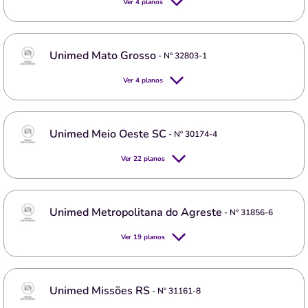
Ver
4
planos
Unimed Mato Grosso
- Nº
32803-1
Ver
4
planos
Unimed Meio Oeste SC
- Nº
30174-4
Ver
22
planos
Unimed Metropolitana do Agreste
- Nº
31856-6
Ver
19
planos
Unimed Missões RS
- Nº
31161-8