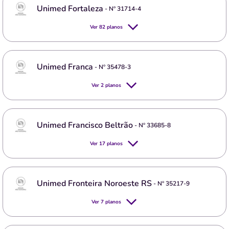
Unimed Fortaleza
- Nº
31714-4
Ver
82
planos
Unimed Franca
- Nº
35478-3
Ver
2
planos
Unimed Francisco Beltrão
- Nº
33685-8
Ver
17
planos
Unimed Fronteira Noroeste RS
- Nº
35217-9
Ver
7
planos