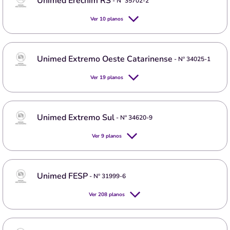
Unimed Erechim RS
- Nº
35702-2
Ver
10
planos
Unimed Extremo Oeste Catarinense
- Nº
34025-1
Ver
19
planos
Unimed Extremo Sul
- Nº
34620-9
Ver
9
planos
Unimed FESP
- Nº
31999-6
Ver
208
planos