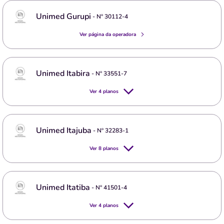
Unimed Gurupi
- Nº
30112-4
Ver página da operadora
Unimed Itabira
- Nº
33551-7
Ver
4
planos
Unimed Itajuba
- Nº
32283-1
Ver
8
planos
Unimed Itatiba
- Nº
41501-4
Ver
4
planos