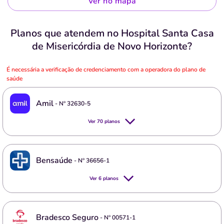
Ver no mapa
Planos que atendem no Hospital Santa Casa
de Misericórdia de Novo Horizonte?
É necessária a verificação de credenciamento com a operadora do plano de
saúde
Amil
- Nº
32630-5
Ver
70
planos
Bensaúde
- Nº
36656-1
Ver
6
planos
Bradesco Seguro
- Nº
00571-1