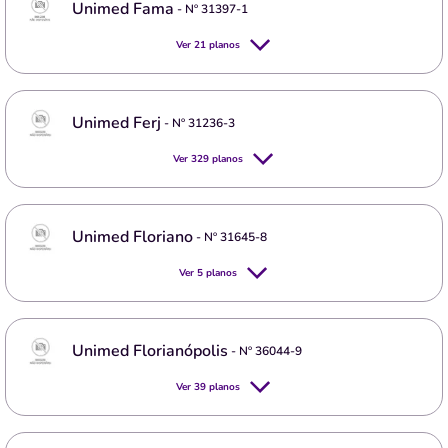
Unimed Fama
- Nº
31397-1
Ver
21
planos
Unimed Ferj
- Nº
31236-3
Ver
329
planos
Unimed Floriano
- Nº
31645-8
Ver
5
planos
Unimed Florianópolis
- Nº
36044-9
Ver
39
planos