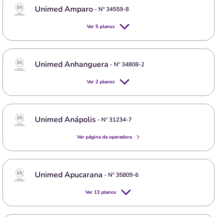
Unimed Amparo
- Nº
34559-8
Ver
5
planos
Unimed Anhanguera
- Nº
34808-2
Ver
2
planos
Unimed Anápolis
- Nº
31234-7
Ver página da operadora
Unimed Apucarana
- Nº
35809-6
Ver
13
planos