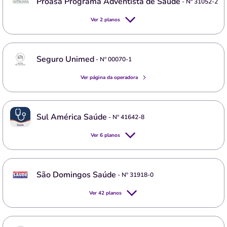
Proasa Programa Adventista de Saúde
- Nº
31052-2
Ver
2
planos
Seguro Unimed
- Nº
00070-1
Ver página da operadora
Sul América Saúde
- Nº
41642-8
Ver
6
planos
São Domingos Saúde
- Nº
31918-0
Ver
42
planos