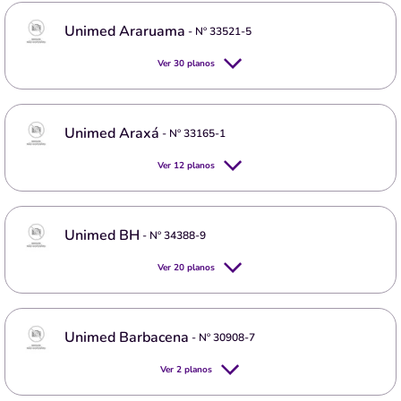
Unimed Araruama
- Nº
33521-5
Ver
30
planos
Unimed Araxá
- Nº
33165-1
Ver
12
planos
Unimed BH
- Nº
34388-9
Ver
20
planos
Unimed Barbacena
- Nº
30908-7
Ver
2
planos