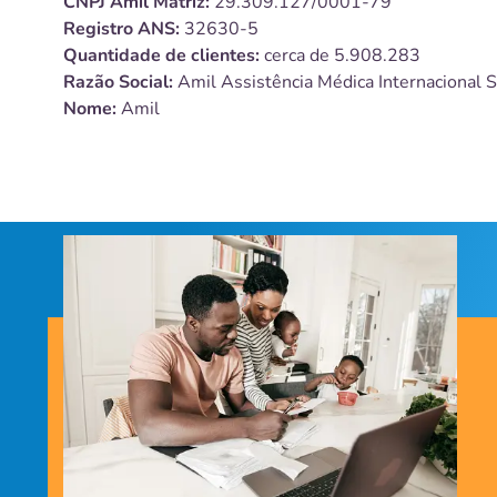
CNPJ
Amil
Matriz:
29.309.127/0001-79
Registro ANS:
32630-5
Quantidade de clientes:
cerca de 5.908.283
Razão Social:
Amil Assistência Médica Internacional S
Nome:
Amil