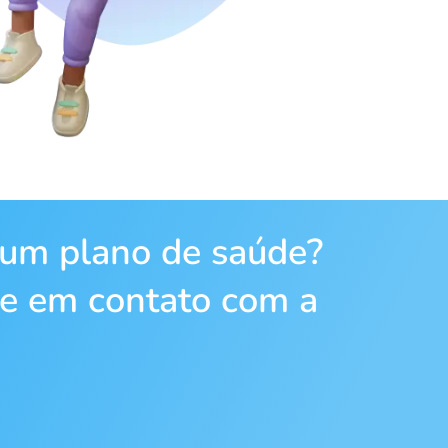
 um plano de saúde?
re em contato com a