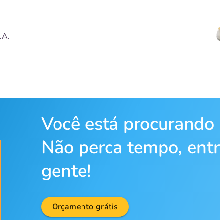
.A.
Você está procurando
Não perca tempo, ent
gente!
Orçamento grátis