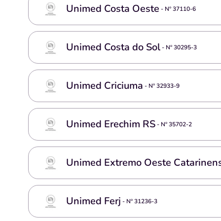
Unimed Costa Oeste
- Nº
37110-6
Unimed Costa do Sol
- Nº
30295-3
Unimed Criciuma
- Nº
32933-9
Unimed Erechim RS
- Nº
35702-2
Unimed Extremo Oeste Catarinen
Unimed Ferj
- Nº
31236-3