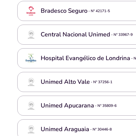
Bradesco Seguro
- Nº
42171-5
Central Nacional Unimed
- Nº
33967-9
Hospital Evangélico de Londrina
- 
Unimed Alto Vale
- Nº
37256-1
Unimed Apucarana
- Nº
35809-6
Unimed Araguaia
- Nº
30446-8