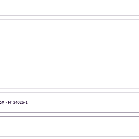
se
- Nº
34025-1