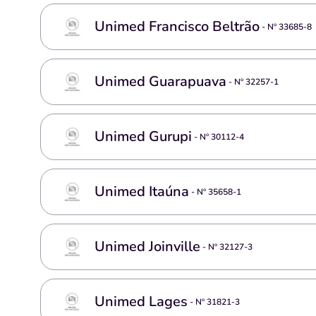
Unimed Francisco Beltrão
- Nº
33685-8
Unimed Guarapuava
- Nº
32257-1
Unimed Gurupi
- Nº
30112-4
Unimed Itaúna
- Nº
35658-1
Unimed Joinville
- Nº
32127-3
Unimed Lages
- Nº
31821-3