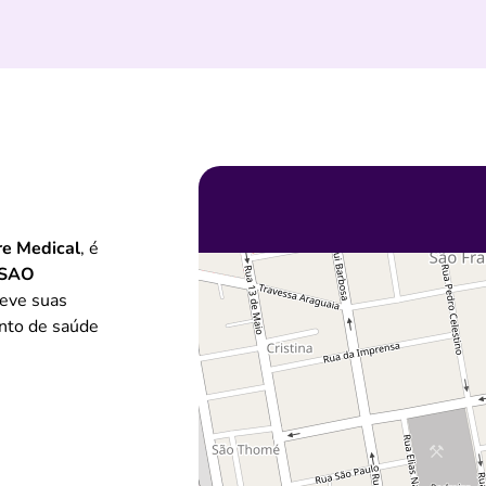
re Medical
, é
SAO
teve suas
nto de saúde