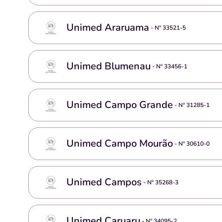
Unimed Araruama
- Nº
33521-5
Unimed Blumenau
- Nº
33456-1
Unimed Campo Grande
- Nº
31285-1
Unimed Campo Mourão
- Nº
30610-0
Unimed Campos
- Nº
35268-3
Unimed Caruaru
- Nº
34095-2