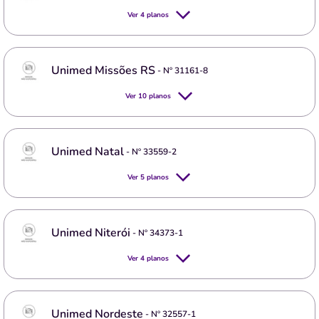
Ver
4
planos
Unimed Missões RS
- Nº
31161-8
Ver
10
planos
Unimed Natal
- Nº
33559-2
Ver
5
planos
Unimed Niterói
- Nº
34373-1
Ver
4
planos
Unimed Nordeste
- Nº
32557-1