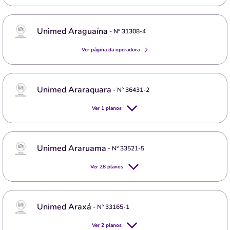
Unimed Araguaína
- Nº
31308-4
Ver página da operadora
Unimed Araraquara
- Nº
36431-2
Ver
1
planos
Unimed Araruama
- Nº
33521-5
Ver
28
planos
Unimed Araxá
- Nº
33165-1
Ver
2
planos