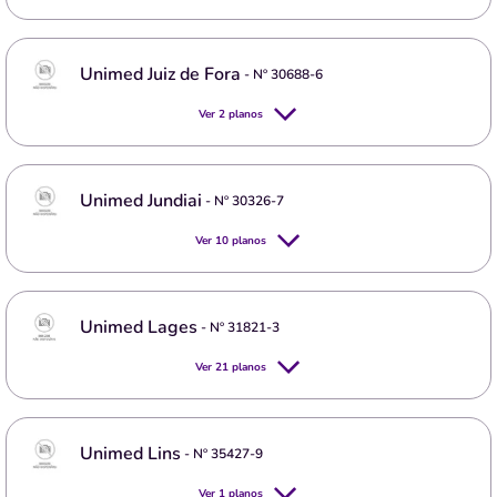
Unimed Juiz de Fora
- Nº
30688-6
Ver
2
planos
Unimed Jundiai
- Nº
30326-7
Ver
10
planos
Unimed Lages
- Nº
31821-3
Ver
21
planos
Unimed Lins
- Nº
35427-9
Ver
1
planos