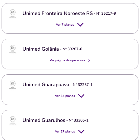
Unimed Fronteira Noroeste RS
- Nº
35217-9
Ver
7
planos
Unimed Goiânia
- Nº
38287-6
Ver página da operadora
Unimed Guarapuava
- Nº
32257-1
Ver
35
planos
Unimed Guarulhos
- Nº
33305-1
Ver
27
planos