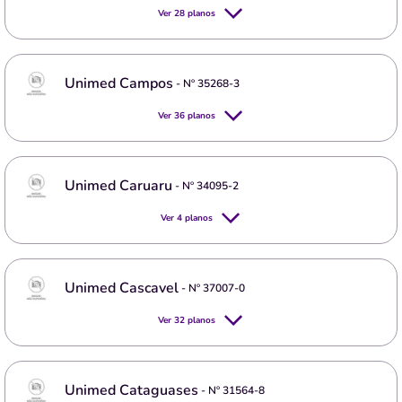
Ver
28
planos
Unimed Campos
- Nº
35268-3
Ver
36
planos
Unimed Caruaru
- Nº
34095-2
Ver
4
planos
Unimed Cascavel
- Nº
37007-0
Ver
32
planos
Unimed Cataguases
- Nº
31564-8