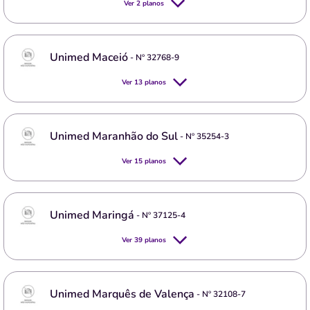
Ver
2
planos
Unimed Maceió
- Nº
32768-9
Ver
13
planos
Unimed Maranhão do Sul
- Nº
35254-3
Ver
15
planos
Unimed Maringá
- Nº
37125-4
Ver
39
planos
Unimed Marquês de Valença
- Nº
32108-7