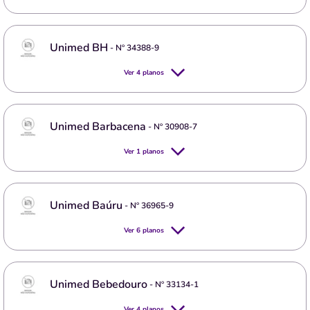
Unimed BH
- Nº
34388-9
Ver
4
planos
Unimed Barbacena
- Nº
30908-7
Ver
1
planos
Unimed Baúru
- Nº
36965-9
Ver
6
planos
Unimed Bebedouro
- Nº
33134-1
Ver
4
planos