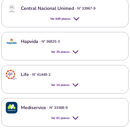
Central Nacional Unimed
- Nº
33967-9
Ver
649
planos
Hapvida
- Nº
36825-3
Ver
35
planos
Life
- Nº
41449-2
Ver
14
planos
Mediservice
- Nº
33368-9
Ver
61
planos