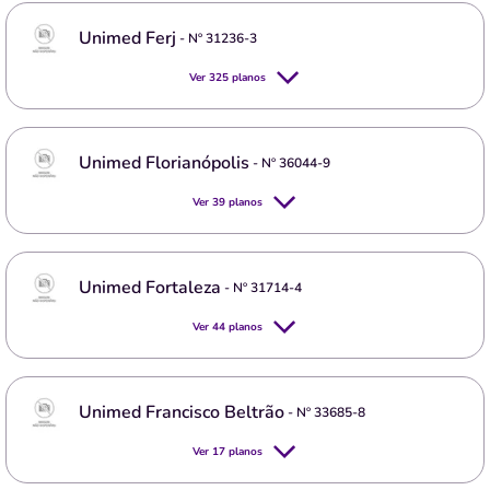
Unimed Ferj
- Nº
31236-3
Ver
325
planos
Unimed Florianópolis
- Nº
36044-9
Ver
39
planos
Unimed Fortaleza
- Nº
31714-4
Ver
44
planos
Unimed Francisco Beltrão
- Nº
33685-8
Ver
17
planos