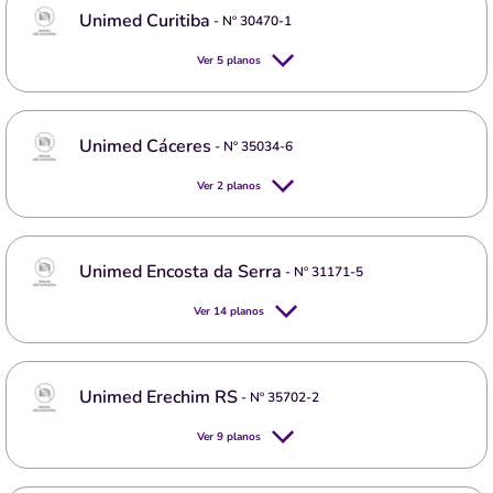
Unimed Curitiba
- Nº
30470-1
Ver
5
planos
Unimed Cáceres
- Nº
35034-6
Ver
2
planos
Unimed Encosta da Serra
- Nº
31171-5
Ver
14
planos
Unimed Erechim RS
- Nº
35702-2
Ver
9
planos