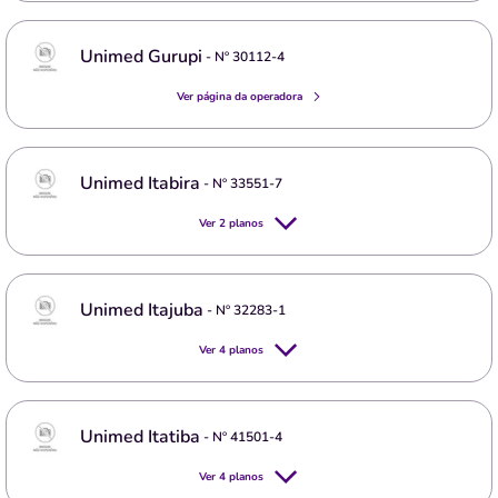
Unimed Gurupi
- Nº
30112-4
Ver página da operadora
Unimed Itabira
- Nº
33551-7
Ver
2
planos
Unimed Itajuba
- Nº
32283-1
Ver
4
planos
Unimed Itatiba
- Nº
41501-4
Ver
4
planos