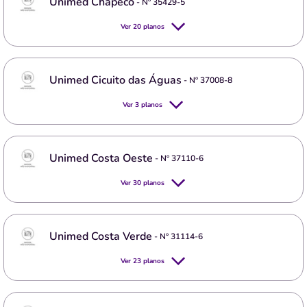
Unimed Chapecó
- Nº
35429-5
Ver
20
planos
Unimed Cicuito das Águas
- Nº
37008-8
Ver
3
planos
Unimed Costa Oeste
- Nº
37110-6
Ver
30
planos
Unimed Costa Verde
- Nº
31114-6
Ver
23
planos